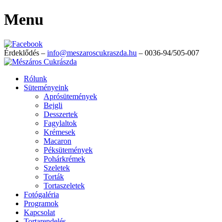
Menu
Érdeklődés –
info@meszaroscukraszda.hu
– 0036-94/505-007
Rólunk
Süteményeink
Aprósütemények
Bejgli
Desszertek
Fagylaltok
Krémesek
Macaron
Péksütemények
Pohárkrémek
Szeletek
Torták
Tortaszeletek
Fotógaléria
Programok
Kapcsolat
Tortarendelés