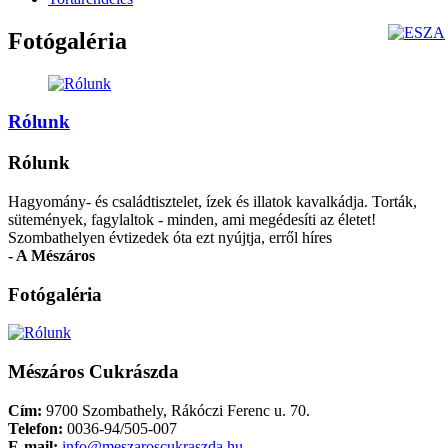
Fotógaléria
Rólunk
Rólunk
Hagyomány- és családtisztelet, ízek és illatok kavalkádja. Torták,
sütemények, fagylaltok - minden, ami megédesíti az életet!
Szombathelyen évtizedek óta ezt nyújtja, erről híres
- A Mészáros
Fotógaléria
Mészáros Cukrászda
Cím:
9700 Szombathely, Rákóczi Ferenc u. 70.
Telefon:
0036-94/505-007
E-mail:
info@meszaroscukraszda.hu